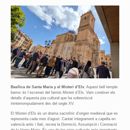
Basílica de Santa Maria y el Misteri d’Elx
: Aquest bell temple
barroc és l´escenari del famós Misteri d´Elx. Vam conéixer els
detalls d’aquesta joia cultural que ha sobreviscut
ininterrompudament des del segle XV.
El Misteri d’Elx és un drama sacrolíric d’origen medieval que es
representa cada mes d’agost. Cantat íntegrament a capella en
valencià antic i llatí, recrea la Dormició, Assumpció i Coronació
de la Verge Maria. És una de les joies culturals més importants