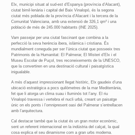
Elx, municipi situat al sud-est d’Espanya (província d’Alacant),
ciutat bimil·lenària i capital del Baix Vinalopó, és la segona
ciutat més poblada de la província d’Alacant i la tercera de la
Comunitat Valenciana, amb una extensió de 326,1 qm² i una
població de més de 245.000 habitants (INE 2025).
Vam passejar per una ciutat fascinant que combina a la
perfecció la seva herència ibera, islàmica i cristiana. És
mundialment coneguda per ser l’única ciutat que posseeix tres
Patrimonis de la Humanitat: El Palmerar, El Misteri d’Elx i el
Museu Escolar de Puçol, tres reconeixements de la UNESCO,
que la convertiren en una destinació cultural i paisatgística
inigualable.
A més d’aquest impressionant llegat històric, Elx gaudeix d’una
ubicació estratègica a pocs quilòmetres de la mar Mediterrània,
fet que li atorga un clima suau i lluminós tot l’any. El riu
Vinalopó travessa i vertebra el nucli urbà, creant un paisatge
únic on els ponts i l’omnipresent oasi del Palmerar s’entrellacen
amb l’arquitectura.
Cal destacar també que la ciutat és un gran motor econòmic,
sent un referent internacional en la indústria del calçat, la qual
cosa explica el seu dinamisme com a gran urbs moderna.