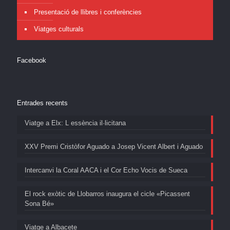
Presentació de llibres i conferències
Viatges culturals
Facebook
Entrades recents
Viatge a Elx: L essència il·licitana
XXV Premi Cristòfor Aguado a Josep Vicent Albert i Aguado
Intercanvi la Coral AACA i el Cor Echo Vocis de Sueca
El rock exòtic de Llobarros inaugura el cicle «Picassent
Sona Bé»
Viatge a Albacete