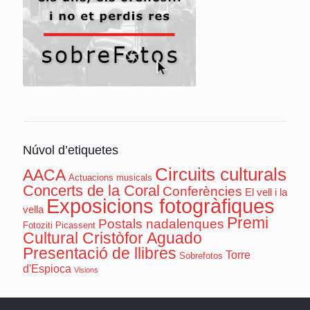
Núvol d’etiquetes
Circuits culturals
AACA
Actuacions musicals
Concerts de la Coral
Conferències
El vell i la
Exposicions fotogràfiques
vella
Premi
Postals nadalenques
Fotoziti Picassent
Cultural Cristòfor Aguado
Presentació de llibres
Torre
Sobrefotos
d'Espioca
Visions