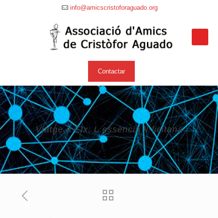
info@amicscristoforaguado.org
Contactar
Viatge a Elx: L essència il·licitana