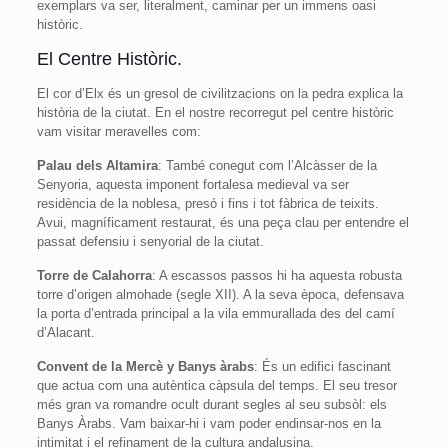
exemplars va ser, literalment, caminar per un immens oasi
històric.
El Centre Històric.
El cor d’Elx és un gresol de civilitzacions on la pedra explica la
història de la ciutat. En el nostre recorregut pel centre històric
vam visitar meravelles com:
Palau dels Altamira
: També conegut com l’Alcàsser de la
Senyoria, aquesta imponent fortalesa medieval va ser
residència de la noblesa, presó i fins i tot fàbrica de teixits.
Avui, magníficament restaurat, és una peça clau per entendre el
passat defensiu i senyorial de la ciutat.
Torre de Calahorra
: A escassos passos hi ha aquesta robusta
torre d’origen almohade (segle XII). A la seva època, defensava
la porta d’entrada principal a la vila emmurallada des del camí
d’Alacant.
Convent de la Mercè y Banys àrabs
: És un edifici fascinant
que actua com una autèntica càpsula del temps. El seu tresor
més gran va romandre ocult durant segles al seu subsòl: els
Banys Àrabs. Vam baixar-hi i vam poder endinsar-nos en la
intimitat i el refinament de la cultura andalusina.