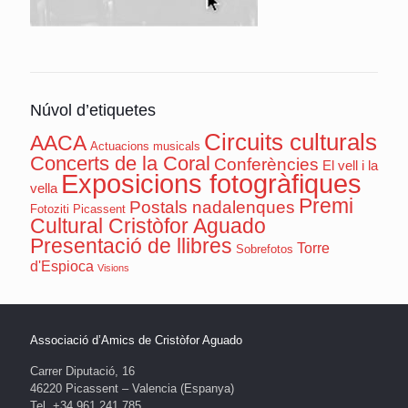
Núvol d’etiquetes
Circuits culturals
AACA
Actuacions musicals
Concerts de la Coral
Conferències
El vell i la
Exposicions fotogràfiques
vella
Premi
Postals nadalenques
Fotoziti Picassent
Cultural Cristòfor Aguado
Presentació de llibres
Torre
Sobrefotos
d'Espioca
Visions
Associació d’Amics de Cristòfor Aguado
Carrer Diputació, 16
46220 Picassent – Valencia (Espanya)
Tel. +34 961 241 785