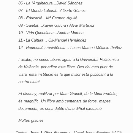
06.- La *Arquitecura…David Sánchez
07.- El Mundo Laboral…Alberto Gómez
08.- Educació…Mª Carmen Agulló
09.- Sanitat…Xavier García i Álvar Martínez
10.- Vida Quotidiana…Andrea Moreno
11.- La Cultura… Gil-Manuel Hernández
12.- Repressió i resistència… Lucas Marco i Mélanie Ibáñez
I acabe, no sense abans agrair a la Universitat Politècnica
de València, per editar este llibre. Des del meu punt de
vista, esta institució és la que millor està publicant a la
nostra ciutat.
El disseny, realitzat per Marc Granell, de la Mina Estúdio,
és magnífic. Un llibre amb centenars de fotos, mapes,
documents, és sens dubte d’una difícil execució.
Moltes gràcies.
Textos:
Juan J. Díaz Alemany
– Vocal Junta directiva AACA