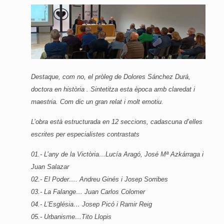
Destaque, com no, el pròleg de Dolores Sánchez Durá,
doctora en història . Sintetitza esta època amb claredat i
maestria. Com dic un gran relat i molt emotiu.
L’obra està estructurada en 12 seccions, cadascuna d’elles
escrites per especialistes contrastats
01.- L’any de la Victòria…Lucía Aragó, José Mª Azkárraga i
Juan Salazar
02.- El Poder…. Andreu Ginés i Josep Sorribes
03.- La Falange… Juan Carlos Colomer
04.- L’Església… Josep Picó i Ramir Reig
05.- Urbanisme…Tito Llopis