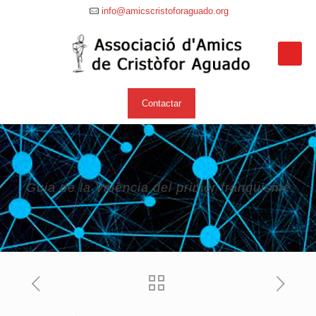
info@amicscristoforaguado.org
Contactar
Guia de la València del primer franquisme