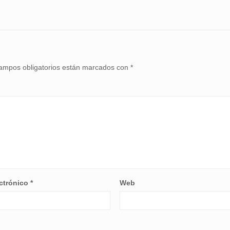
ampos obligatorios están marcados con
*
ectrónico
*
Web