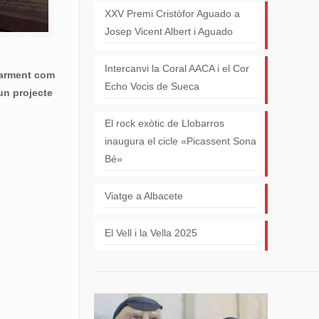
XXV Premi Cristòfor Aguado a
Josep Vicent Albert i Aguado
Intercanvi la Coral AACA i el Cor
larment com
Echo Vocis de Sueca
un projecte
El rock exòtic de Llobarros
inaugura el cicle «Picassent Sona
Bé»
Viatge a Albacete
El Vell i la Vella 2025