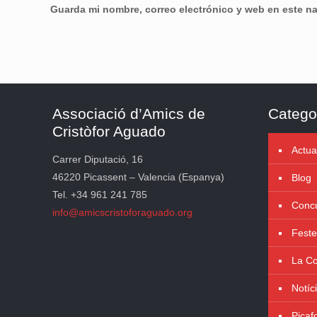
Guarda mi nombre, correo electrónico y web en este n
Associació d’Amics de
Catego
Cristòfor Aguado
Actua
Carrer Diputació, 16
46220 Picassent – Valencia (Espanya)
Blog
Tel. +34 961 241 785
Concu
info@amicscristoforaguado.org
Feste
La Co
Notíc
Picaf