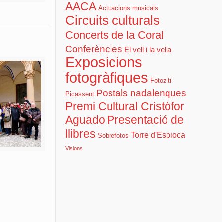
AACA
Actuacions musicals
Circuits culturals
Concerts de la Coral
Conferències
El vell i la vella
Exposicions
fotogràfiques
Fotoziti
Postals nadalenques
Picassent
Premi Cultural Cristòfor
Aguado
Presentació de
llibres
Torre d'Espioca
Sobrefotos
Visions