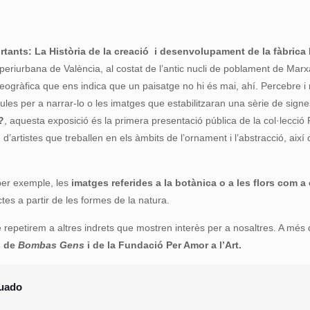
rtants: La His
tòria de la creació i desenvolupament de la fàbric
 periurbana de València, al costat de l’antic nucli de poblament de Mar
ogràfica que ens indica que un paisatge no hi és mai, ahí. Percebre i
raules per a narrar-lo o les imatges que estabilitzaran una sèrie de sig
?
, aquesta exposició és la primera presentació pública de la col·lecció
 d’artistes que treballen en els àmbits de l’ornament i l’abstracció, aix
per exemple, les
imatges referides a la botànica o a les flors com a
tes a partir de les formes de la natura.
 repetirem a altres indrets que mostren interès per a nosaltres. A mé
s de
Bombas Gens
i de la Fundació Per Amor a l’Art.
guado