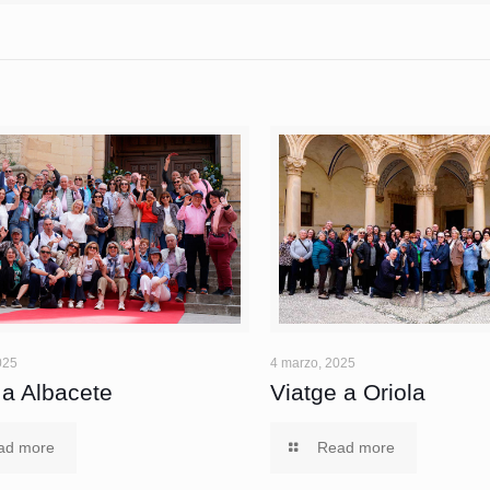
025
4 marzo, 2025
 a Albacete
Viatge a Oriola
ad more
Read more