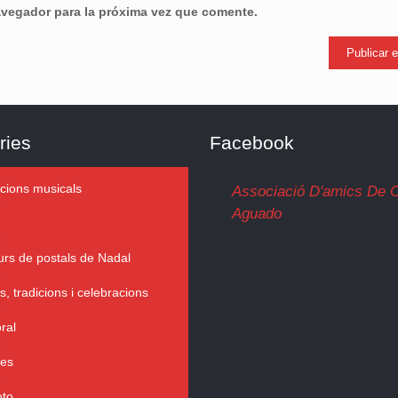
avegador para la próxima vez que comente.
ries
Facebook
cions musicals
Associació D'amics De C
Aguado
rs de postals de Nadal
s, tradicions i celebracions
ral
ies
oto