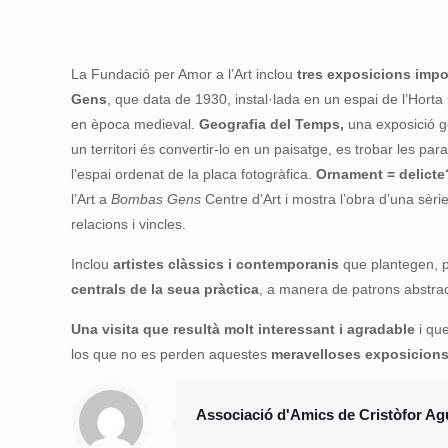
La Fundació per Amor a l’Art inclou
tres exposicions impo
Gens
, que data de 1930, instal·lada en un espai de l’Horta
en època medieval.
Geografia del Temps,
una exposició ge
un territori és convertir-lo en un paisatge, es trobar les pa
l’espai ordenat de la placa fotogràfica.
Ornament = delicte
l’Art a
Bombas Gens
Centre d’Art i mostra l’obra d’una sèrie
relacions i vincles.
Inclou
artistes clàssics i contemporanis
que plantegen, 
centrals de la seua pràctica
, a manera de patrons abstrac
Una visita que resultà molt interessant i agradable
i que
los que no es perden aquestes
meravelloses exposicion
Associació d'Amics de Cristòfor A