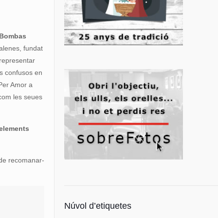
a Bombas
xalenes, fundat
 representar
nes confusos en
 Per Amor a
í com les seues
 elements
s de recomanar-
Núvol d’etiquetes