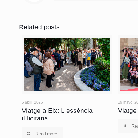
Related posts
5 abril, 2026
19 mayo, 2
Viatge a Elx: L essència
Viatge
il·licitana
Re
Read more