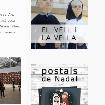
rees: Art,
r això posa
ilson i altres
seu benestar