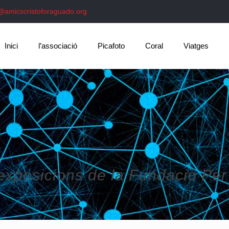
@amicscristoforaguado.org
Inici
l’associació
Picafoto
Coral
Viatges
 exposicions de la Fundació Per