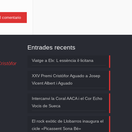
Entrades recents
Viatge a Elx: L essència il·licitana
ristòfor
XXV Premi Cristòfor Aguado a Josep
Vicent Albert i Aguado
Intercanvi la Coral AACA i el Cor Echo
Vocis de Sueca
El rock exòtic de Llobarros inaugura el
cicle «Picassent Sona Bé»